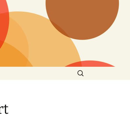
Suchen
nach:
rt