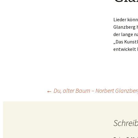
Lieder kön
Glanzberg h
der lange n
„Das Kunstl
entwickelt 
Beitragsnavigation
←
Du, alter Baum – Norbert Glanzber
Schrei