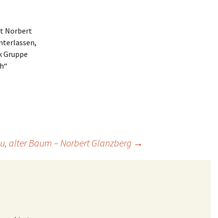
t Norbert
nterlassen,
k Gruppe
ch“
u, alter Baum – Norbert Glanzberg
→