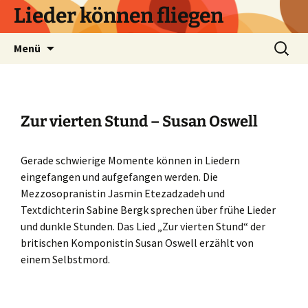
Zum
Lieder können fliegen
Inhalt
springen
Suchen
Menü
nach:
Zur vierten Stund – Susan Oswell
Gerade schwierige Momente können in Liedern
eingefangen und aufgefangen werden. Die
Mezzosopranistin Jasmin Etezadzadeh und
Textdichterin Sabine Bergk sprechen über frühe Lieder
und dunkle Stunden. Das Lied „Zur vierten Stund“ der
britischen Komponistin Susan Oswell erzählt von
einem Selbstmord.