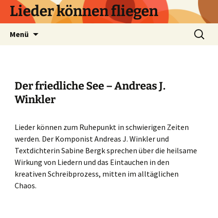
Zum
Lieder können fliegen
Inhalt
springen
Suchen
Menü
nach:
Der friedliche See – Andreas J.
Winkler
Lieder können zum Ruhepunkt in schwierigen Zeiten
werden. Der Komponist Andreas J. Winkler und
Textdichterin Sabine Bergk sprechen über die heilsame
Wirkung von Liedern und das Eintauchen in den
kreativen Schreibprozess, mitten im alltäglichen
Chaos.