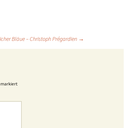
blicher Bläue – Christoph Prégardien
→
markiert