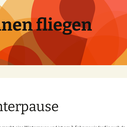
nen fliegen
terpause