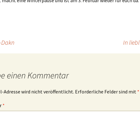
 macht eine Winterpause und ist am 3. Februar wieder für euch da.
u-Dakn
In lie
be einen Kommentar
l-Adresse wird nicht veröffentlicht.
Erforderliche Felder sind mit
*
r
*