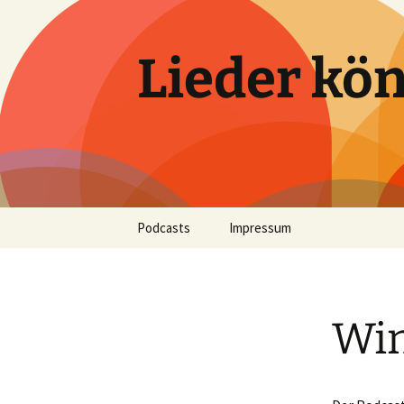
Zum
Inhalt
springen
Lieder kön
Podcasts
Impressum
Lieder können fliegen
Win