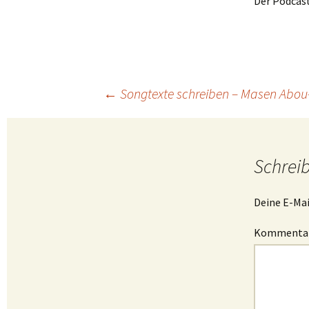
Der Podcast
Beitragsnavigation
←
Songtexte schreiben – Masen Abo
Schrei
Deine E-Mai
Kommenta