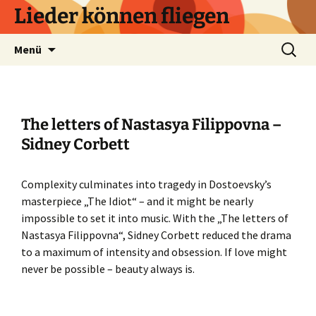
Zum
Lieder können fliegen
Inhalt
springen
Suchen
Menü
nach:
The letters of Nastasya Filippovna –
Sidney Corbett
Complexity culminates into tragedy in Dostoevsky’s
masterpiece „The Idiot“ – and it might be nearly
impossible to set it into music. With the „The letters of
Nastasya Filippovna“, Sidney Corbett reduced the drama
to a maximum of intensity and obsession. If love might
never be possible – beauty always is.