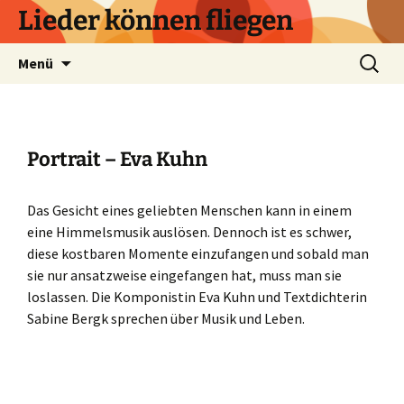
Zum
Lieder können fliegen
Inhalt
springen
Suchen
Menü
nach:
Portrait – Eva Kuhn
Das Gesicht eines geliebten Menschen kann in einem
eine Himmelsmusik auslösen. Dennoch ist es schwer,
diese kostbaren Momente einzufangen und sobald man
sie nur ansatzweise eingefangen hat, muss man sie
loslassen. Die Komponistin Eva Kuhn und Textdichterin
Sabine Bergk sprechen über Musik und Leben.