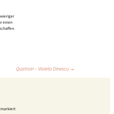
hwieriger
ür einen
schaffen.
Quatrain – Violeta Dinescu
→
markiert