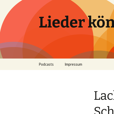
Zum
Inhalt
springen
Lieder kön
Podcasts
Impressum
Lieder können fliegen
Lac
Sch