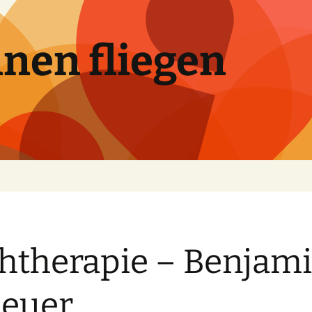
nen fliegen
htherapie – Benjam
euer