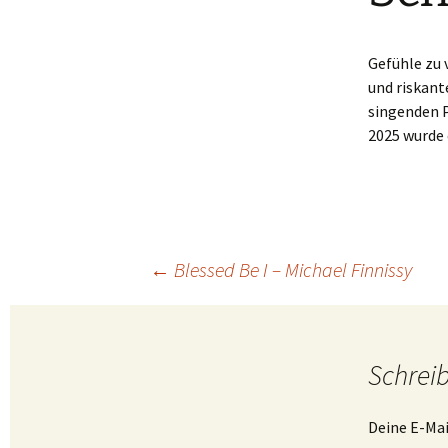
Gefühle zu 
und riskant
singenden P
2025 wurde 
Beitragsnavigation
←
Blessed Be I – Michael Finnissy
Schrei
Deine E-Mai