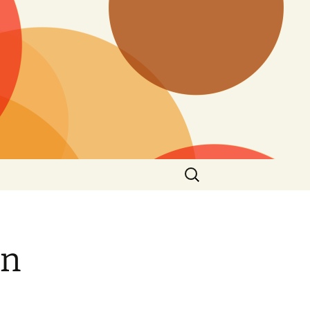
Suchen
nach:
in