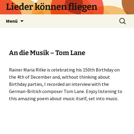
Zum
Lieder können fliegen
Inhalt
springen
Suchen
Menü
nach:
An die Musik – Tom Lane
Rainer Maria Rilke is celebrating his 150th Birthday on
the 4th of December and, without thinking about
Birthday parties, I recorded an interview with the
German-British composer Tom Lane. Enjoy listening to
this amazing poem about music itself, set into music.