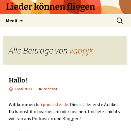
Zum
Lieder können fliegen
Inhalt
springen
Suchen
Menü
nach:
Alle Beiträge von
vqapjk
Hallo!
9. Mai 2023
Podcast
Willkommen bei
podcaster.de
. Dies ist der erste Artikel.
Du kannst ihn bearbeiten oder löschen. Und jetzt nichts
wie ran ans Podcasten und Bloggen!